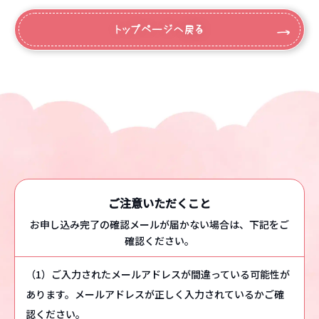
(なかよしクラブ・スマイルひろば)
トップページへ戻る
園について
バスルート
園長挨拶
施設案内
園の概要・沿革
アクセス・バスルート案内
ご注意いただくこと
お申し込み完了の確認メールが届かない場合は、下記をご
確認ください。
園での生活
園での1日
（1）ご入力されたメールアドレスが間違っている可能性が
あります。メールアドレスが正しく入力されているかご確
1年の行事
認ください。