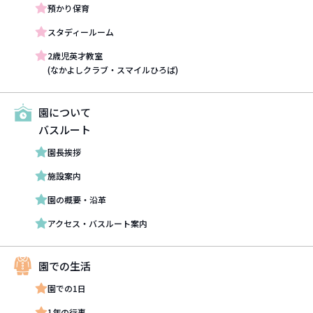
採用情報
預かり保育
スタディールーム
2歳児英才教室
(なかよしクラブ・スマイルひろば)
資料請求・お問い合わせ
園について
バスルート
園長挨拶
施設案内
園の概要・沿革
アクセス・バスルート案内
園での生活
園での1日
1年の行事