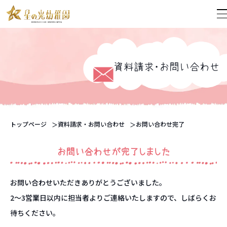
お知らせ
教育・保育案内
資料請求・お問い合わせ
預かり保育
教育内容
SI あそび
トップページ
資料請求・お問い合わせ
お問い合わせ完了
ピラミーデ
満3歳児からの一貫教育
お問い合わせが完了しました
年中・年長児からの特設保育
預かり保育
お問い合わせいただきありがとうございました。
2〜3営業日以内に担当者よりご連絡いたしますので、しばらくお
スタディールーム
待ちください。
2歳児英才教室