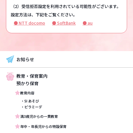
（2）受信拒否設定を利用されている可能性がございます。
入園のご案内
設定方法は、下記をご覧ください。
● NTT docomo
● SoftBank
● au
入園案内
入園希望の皆様へ
よくあるご質問
お知らせ
保護者の声
カンガルールーム保育園入園案内
教育・保育案内
預かり保育
作品紹介
教育内容
・SI あそび
・ピラミーデ
在園児専用
満3歳児からの一貫教育
年中・年長児からの特設保育