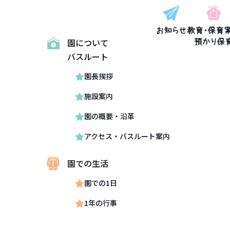
お知らせ
教育・保育
園について
預かり保
バスルート
園長挨拶
施設案内
園の概要・沿革
アクセス・バスルート案内
園での生活
園での1日
1年の行事