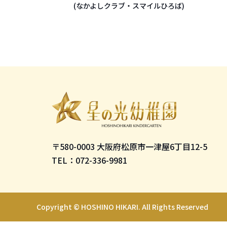
(なかよしクラブ・スマイルひろば)
(なかよしクラブ・スマイルひろば)
園について
バスルート
園長挨拶
施設案内
園の概要・沿革
アクセス・バスルート案内
〒580-0003 大阪府松原市一津屋6丁目12-5
TEL：072-336-9981
園での生活
園での1日
Copyright © HOSHINO HIKARI. All Rights Reserved
1年の行事