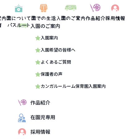
案内
園について
園での生活
入園のご案内
作品紹介
採用情報
入園のご案内
育
バスルート
入園案内
入園希望の皆様へ
よくあるご質問
保護者の声
カンガルールーム保育園入園案内
作品紹介
在園児専用
採用情報