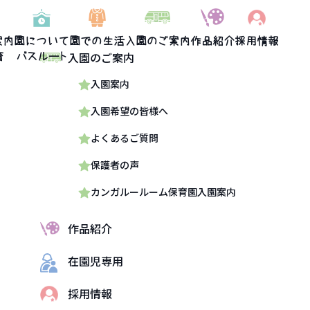
案内
園について
園での生活
入園のご案内
作品紹介
採用情報
入園のご案内
育
バスルート
入園案内
入園希望の皆様へ
よくあるご質問
保護者の声
カンガルールーム保育園入園案内
作品紹介
在園児専用
採用情報