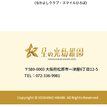
(なかよしクラブ・スマイルひろば)
(なかよしクラブ・スマイルひろば)
園について
バスルート
園長挨拶
施設案内
園の概要・沿革
アクセス・バスルート案内
〒580-0003 大阪府松原市一津屋6丁目12-5
TEL：072-336-9981
園での生活
園での1日
Copyright © HOSHINO HIKARI. All Rights Reserved
1年の行事