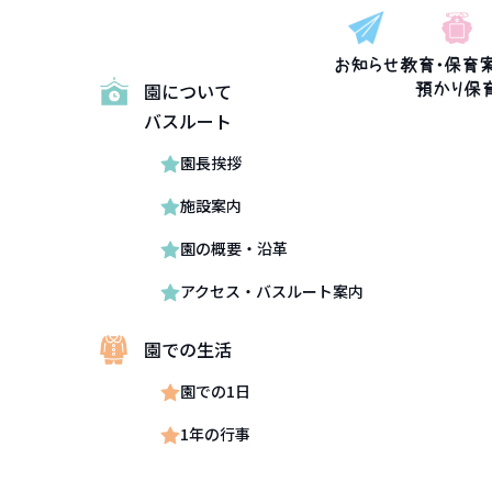
お知らせ
教育・保育
園について
預かり保
バスルート
園長挨拶
施設案内
園の概要・沿革
アクセス・バスルート案内
園での生活
園での1日
1年の行事