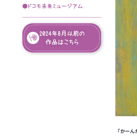
目指せ！ルーブルこども絵画
●ドコモ未来ミュージアム
第74回入選作品
コンクール
入園のご案内
入園案内
2024年8月以前の
入園希望の皆様へ
作品はこちら
よくあるご質問
保護者の声
カンガルールーム保育園入園案内
作品紹介
在園児専用
『かーん