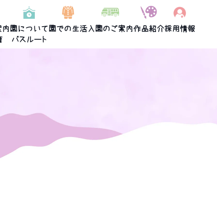
案内
園について
園での生活
入園のご案内
作品紹介
採用情報
育
バスルート