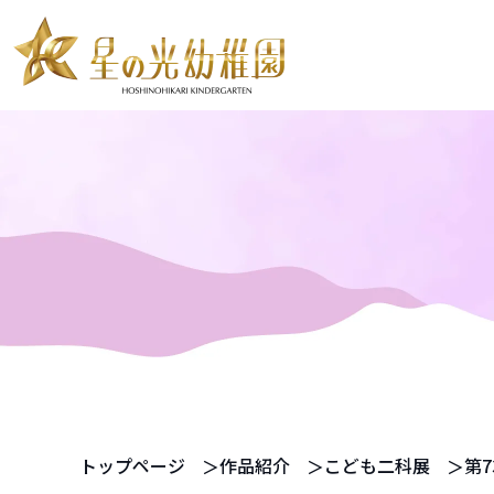
お知らせ
教育・保育案内
預かり保育
教育内容
SI あそび
ピラミーデ
満3歳児からの一貫教育
年中・年長児からの特設保育
預かり保育
スタディールーム
トップページ
作品紹介
こども二科展
第
2歳児英才教室