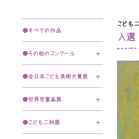
(なかよしクラブ・スマイルひろば)
こども二
園について
●すべての作品
バスルート
入選
園長挨拶
●その他のコンクール
施設案内
第12回全日本幼児書展
園の概要・沿革
●全日本こども美術大賞展
大阪府（歯の保健）図画・ポ
アクセス・バスルート案内
スターコンクール
第49回入賞作品
●世界児童画展
伊丹一句
第50回入賞作品
園での生活
第55回入賞作品
第13回全日本幼児書展
園での1日
●こども二科展
第56回入賞作品
第4回書を学ぶ展
1年の行事
第73回入賞作品