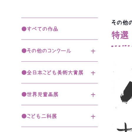
(なかよしクラブ・スマイルひろば)
その他の
園について
●すべての作品
バスルート
特選
園長挨拶
●その他のコンクール
施設案内
第12回全日本幼児書展
園の概要・沿革
●全日本こども美術大賞展
大阪府（歯の保健）図画・ポ
アクセス・バスルート案内
スターコンクール
第49回入賞作品
●世界児童画展
伊丹一句
第50回入賞作品
園での生活
第55回入賞作品
第13回全日本幼児書展
園での1日
●こども二科展
第56回入賞作品
第4回書を学ぶ展
1年の行事
第73回入賞作品