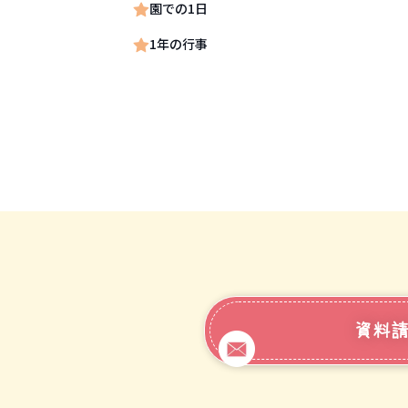
園での1日
1年の行事
資料請