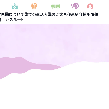
案内
園について
園での生活
入園のご案内
作品紹介
採用情報
育
バスルート