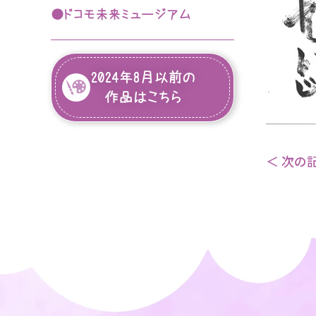
目指せ！ルーブルこども絵画
●ドコモ未来ミュージアム
第74回入選作品
コンクール
入園のご案内
入園案内
2024年8月以前の
入園希望の皆様へ
作品はこちら
よくあるご質問
保護者の声
＜ 次の
カンガルールーム保育園入園案内
作品紹介
在園児専用