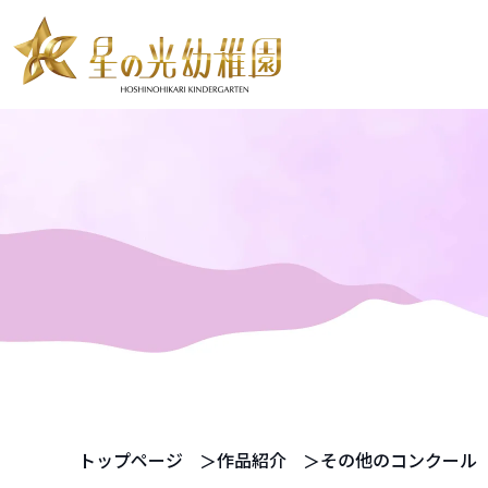
お知らせ
教育・保育案内
預かり保育
教育内容
SI あそび
ピラミーデ
満3歳児からの一貫教育
年中・年長児からの特設保育
預かり保育
スタディールーム
トップページ
作品紹介
その他のコンクール
2歳児英才教室