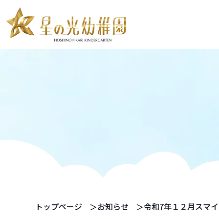
お知らせ
教育・保育案内
預かり保育
教育内容
SI あそび
ピラミーデ
満3歳児からの一貫教育
年中・年長児からの特設保育
預かり保育
スタディールーム
トップページ
お知らせ
令和7年１２月スマ
2歳児英才教室