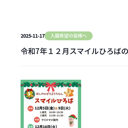
(なかよしクラブ・スマイルひろば)
園について
バスルート
入園希望の皆様へ
2025-11-17
園長挨拶
令和7年１２月スマイルひろば
施設案内
園の概要・沿革
アクセス・バスルート案内
園での生活
園での1日
1年の行事