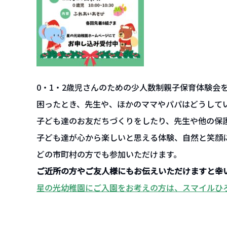
入園のご案内
入園案内
入園希望の皆様へ
よくあるご質問
0・1・2歳児さんのための少人数制親子保育体験会
保護者の声
困ったとき、先生や、ほかのママやパパはどうして
子ども達のお友だちづくりをしたり、先生や他の保
カンガルールーム保育園入園案内
子ども達が心から楽しいと思える体験、自然と笑顔
どの市町村の方でも参加いただけます。
作品紹介
ご近所の方やご友人様にもお伝えいただけますと幸
星の光幼稚園にご入園をお考えの方は、スマイルひろ
在園児専用