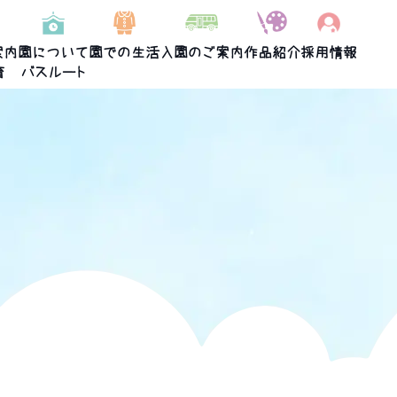
案内
園について
園での生活
入園のご案内
作品紹介
採用情報
育
バスルート