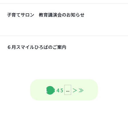
子育てサロン 教育講演会のお知らせ
せ
６月スマイルひろばのご案内
1
2
3
4
5
＞
≫
...