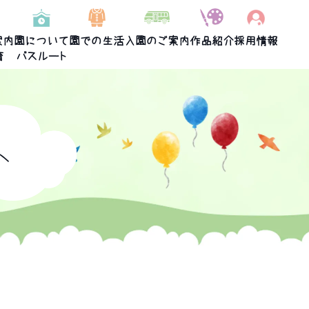
案内
園について
園での生活
入園のご案内
作品紹介
採用情報
育
バスルート
へ