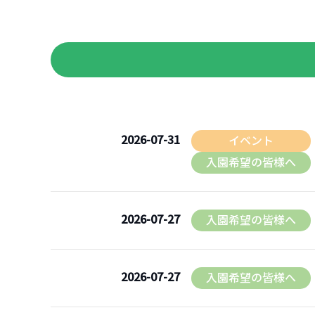
(なかよしクラブ・スマイルひろば)
園について
バスルート
園長挨拶
施設案内
2026-07-31
イベント
入園希望の皆様へ
園の概要・沿革
アクセス・バスルート案内
2026-07-27
入園希望の皆様へ
園での生活
園での1日
2026-07-27
入園希望の皆様へ
1年の行事