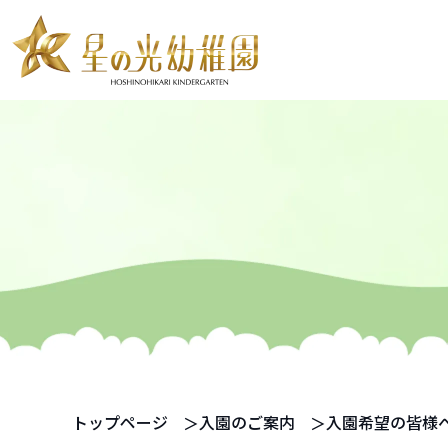
お知らせ
教育・保育案内
預かり保育
教育内容
SI あそび
ピラミーデ
満3歳児からの一貫教育
年中・年長児からの特設保育
預かり保育
スタディールーム
トップページ
入園のご案内
入園希望の皆様
2歳児英才教室